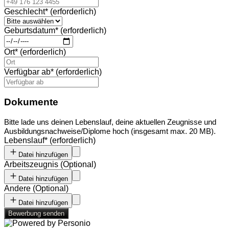
Geschlecht
*
(erforderlich)
Geburtsdatum
*
(erforderlich)
Ort
*
(erforderlich)
Verfügbar ab
*
(erforderlich)
Dokumente
Bitte lade uns deinen Lebenslauf, deine aktuellen Zeugnisse und
Ausbildungsnachweise/Diplome hoch (insgesamt max. 20 MB).
Lebenslauf
*
(erforderlich)
Datei hinzufügen
Arbeitszeugnis
(
Optional
)
Datei hinzufügen
Andere
(
Optional
)
Datei hinzufügen
Bewerbung senden